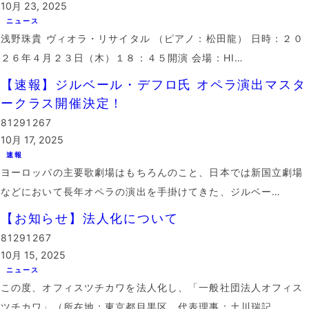
10月 23, 2025
ニュース
浅野珠貴 ヴィオラ・リサイタル （ピアノ：松田龍） 日時：２０
２６年４月２３日（木）１８：４５開演 会場：HI…
【速報】ジルベール・デフロ氏 オペラ演出マスタ
ークラス開催決定！
81291267
10月 17, 2025
速報
ヨーロッパの主要歌劇場はもちろんのこと、日本では新国立劇場
などにおいて長年オペラの演出を手掛けてきた、ジルベー…
【お知らせ】法人化について
81291267
10月 15, 2025
ニュース
この度、オフィスツチカワを法人化し、「一般社団法人オフィス
ツチカワ」（所在地：東京都目黒区、代表理事：土川瑞記…