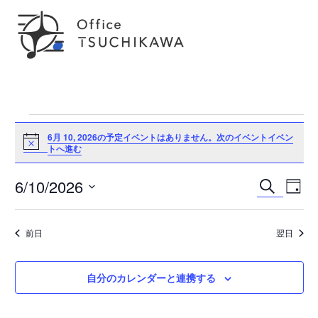
イ
6月 10, 2026の予定イベントはありません。
次のイベントイベン
Notice
トへ進む
ベ
イ
6/10/2026
ン
検
イ
日
ベ
索
日
ン
付
ト
ベ
ト
付
ビ
前日
翌日
を
for
ン
ュ
選
ー
択
ナ
6
ト
自分のカレンダーと連携する
ビ
ゲ
月
を
ー