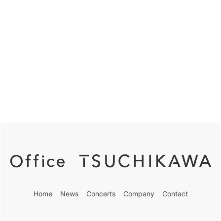
シ
10,
検
ョ
ン
2026
索
し
て
ナ
ビ
ゲ
ー
シ
Home
News
Concerts
Company
Contact
ョ