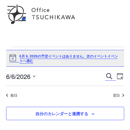
イ
6月 6, 2026の予定イベントはありません。
次のイベントイベン
Notice
トへ進む
ベ
イ
6/6/2026
ン
検
イ
日
ベ
索
日
ン
付
ト
ベ
ト
付
ビ
前日
翌日
を
for
ン
ュ
選
ー
択
ナ
6
ト
自分のカレンダーと連携する
ビ
ゲ
月
を
ー