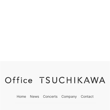
シ
6,
検
ョ
ン
2026
索
し
て
ナ
ビ
ゲ
ー
シ
Home
News
Concerts
Company
Contact
ョ