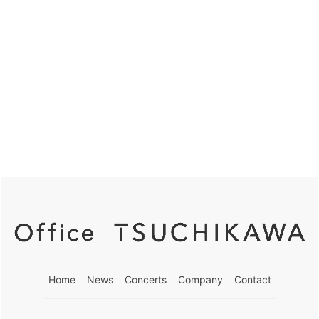
シ
5,
検
ョ
ン
2026
索
し
て
ナ
ビ
ゲ
ー
シ
Home
News
Concerts
Company
Contact
ョ