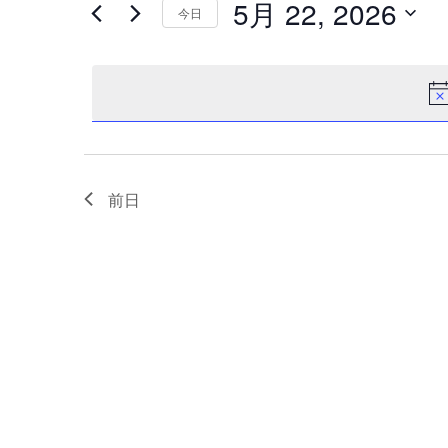
ン
5月 22, 2026
ン
今日
ド
ト
を
日
ト
入
付
を
力
を
for
し
選
検
て
択
5
く
索
だ
前日
月
し
さ
い。
22,
て
キ
ー
ナ
2026
ワ
ー
ビ
ド
ゲ
で
イ
ー
ベ