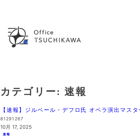
内
容
を
ス
キ
ッ
プ
カテゴリー:
速報
【速報】ジルベール・デフロ氏 オペラ演出マスタ
81291267
10月 17, 2025
速報